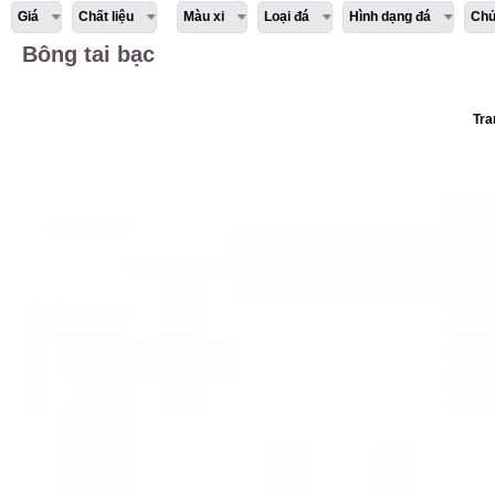
Giá
Chất liệu
Màu xi
Loại đá
Hình dạng đá
Chủ
Bông tai bạc
Tra