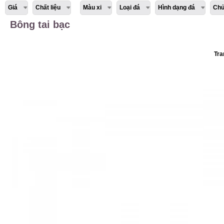
Giá
Chất liệu
Màu xi
Loại đá
Hình dạng đá
Chủ
Bông tai bạc
Tra