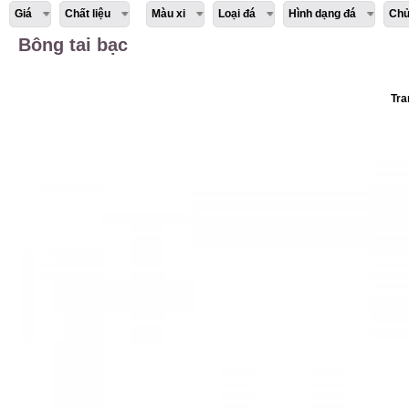
Giá
Chất liệu
Màu xi
Loại đá
Hình dạng đá
Chủ
Bông tai bạc
Tra