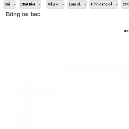
Giá
Chất liệu
Màu xi
Loại đá
Hình dạng đá
Chủ
Bông tai bạc
Tra