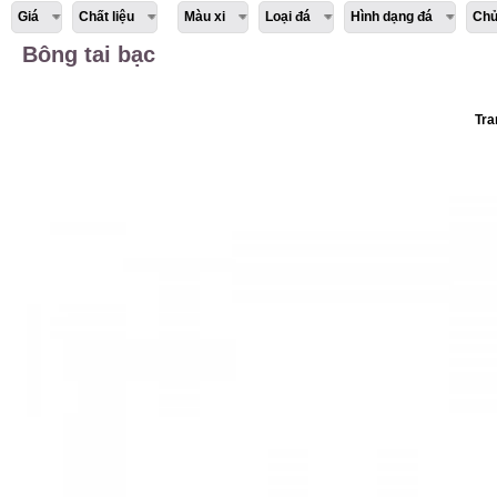
Giá
Chất liệu
Màu xi
Loại đá
Hình dạng đá
Chủ
Bông tai bạc
Tra