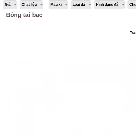
Giá
Chất liệu
Màu xi
Loại đá
Hình dạng đá
Chủ
Bông tai bạc
Tra