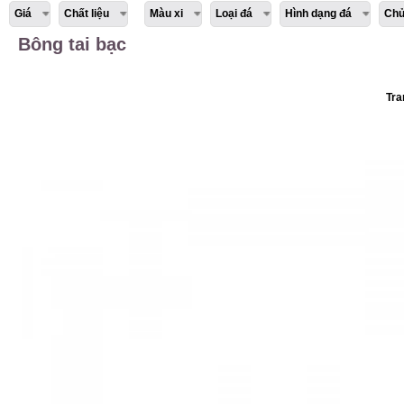
Giá
Chất liệu
Màu xi
Loại đá
Hình dạng đá
Chủ
Bông tai bạc
Tra