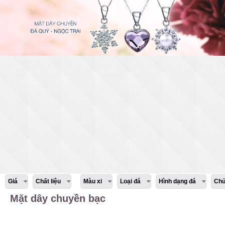
Giá
Chất liệu
Màu xi
Loại đá
Hình dạng đá
Chủ
Mặt dây chuyền bạc