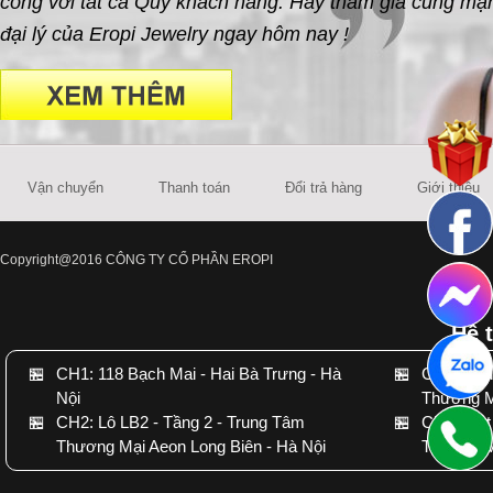
công với tất cả Quý khách hàng. Hãy tham gia cùng mạn
đại lý của Eropi Jewelry ngay hôm nay !
Vận chuyển
Thanh toán
Đổi trả hàng
Giới thiệu
Copyright@2016 CÔNG TY CỔ PHẦN EROPI
Hệ 
🏪
CH1: 118 Bạch Mai - Hai Bà Trưng - Hà
🏪
CH3: Conc
Nội
Thương M
🏪
CH2: Lô LB2 - Tầng 2 - Trung Tâm
🏪
CH4: Slot
Thương Mại Aeon Long Biên - Hà Nội
Thương M