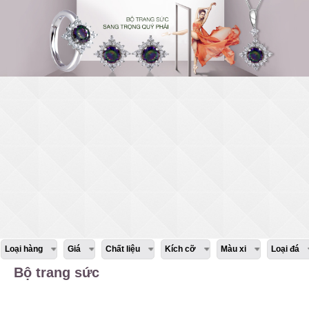
Loại hàng
Giá
Chất liệu
Kích cỡ
Màu xi
Loại đá
Bộ trang sức