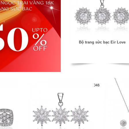
Bộ trang sức bạc Eir Love
Mã hàng:29782046