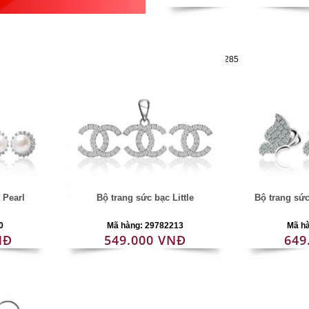
Mã hàng:29782285
 Pearl
Bộ trang sức bạc Little
Bộ trang sứ
0
Mã hàng: 29782213
Mã h
NĐ
549.000 VNĐ
649