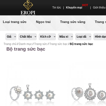
HOT
Tin tức
|
Khuyến mại
|
Giới thiệu
Loại trang sức
Ngọc trai
Trang sức vàng
Trang 
Giá
Chất liệu
Kích cỡ
Màu xi
Loại đá
Hình dạ
Trang chủ
/
Danh mục
/
Trang sức
/
Trang sức bạc
/
Bộ trang sức bạc
Bộ trang sức bạc