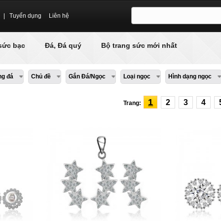
|
Tuyển dụng
Liên hệ
sức bạc
Đá, Đá quý
Bộ trang sức mới nhất
ng đá
Chủ đề
Gắn Đá/Ngọc
Loại ngọc
Hình dạng ngọc
1
2
3
4
Trang: