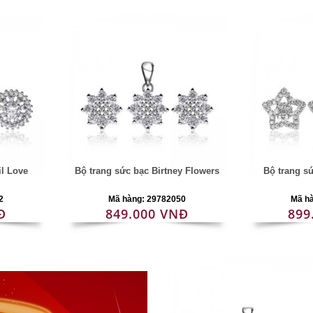
il Love
Bộ trang sức bạc Birtney Flowers
Bộ trang s
2
Mã hàng: 29782050
Mã h
Đ
849.000 VNĐ
899