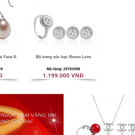
i Fasa 8-
Bộ trang sức bạc Reson Love
69
Mã hàng: 29783098
Đ
1.199.000 VNĐ