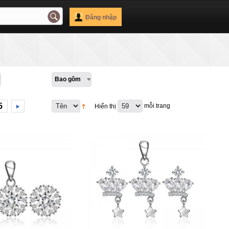
Đăng nhập
Bao gồm
5
mỗi trang
Hiển thị