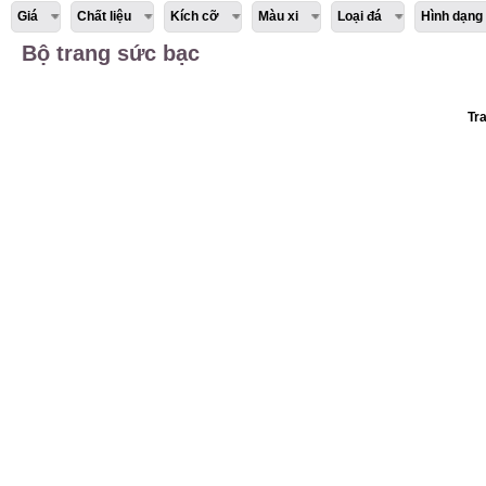
Giá
Chất liệu
Kích cỡ
Màu xi
Loại đá
Hình dạng
Bộ trang sức bạc
Tr