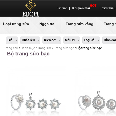
HOT
Tin tức
|
Khuyến mại
|
Giới thiệu
Loại trang sức
Ngọc trai
Trang sức vàng
Trang 
Giá
Chất liệu
Kích cỡ
Màu xi
Loại đá
Hình dạ
Trang chủ
/
Danh mục
/
Trang sức
/
Trang sức bạc
/
Bộ trang sức bạc
Bộ trang sức bạc