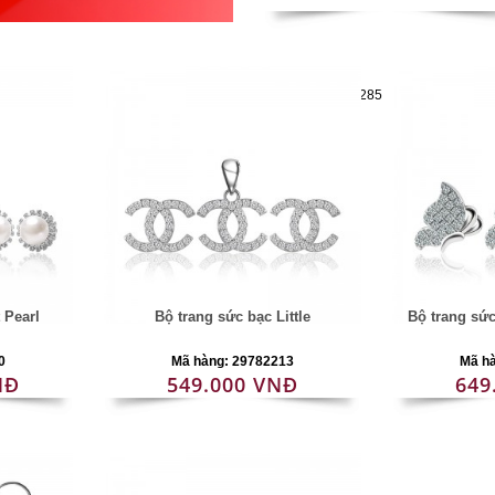
Mã hàng:29782285
 Pearl
Bộ trang sức bạc Little
Bộ trang sứ
0
Mã hàng: 29782213
Mã h
NĐ
549.000 VNĐ
649