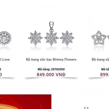
il Love
Bộ trang sức bạc Birtney Flowers
Bộ trang s
2
Mã hàng: 29782050
Mã h
Đ
849.000 VNĐ
899