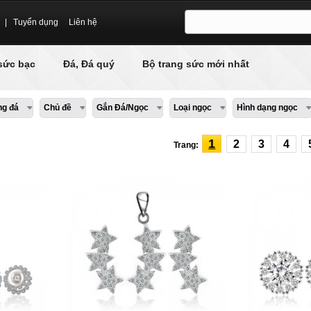
|
Tuyển dụng
Liên hệ
sức bạc
Đá, Đá quý
Bộ trang sức mới nhất
ng đá
Chủ đề
Gắn Đá/Ngọc
Loại ngọc
Hình dạng ngọc
1
2
3
4
Trang: