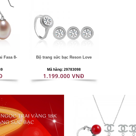
i Fasa 8-
Bộ trang sức bạc Reson Love
69
Mã hàng: 29783098
Đ
1.199.000 VNĐ