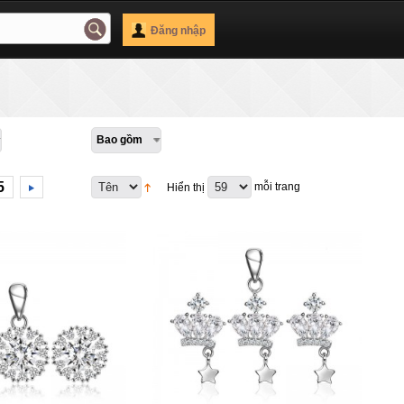
Đăng nhập
Bao gồm
5
mỗi trang
Hiển thị