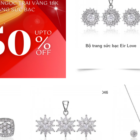
Bộ trang sức bạc Eir Love
Mã hàng:29782046