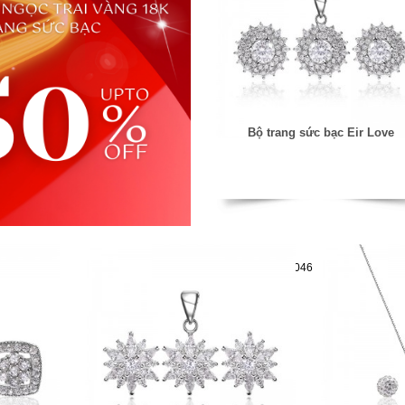
Bộ trang sức bạc Eir Love
Mã hàng:29782046