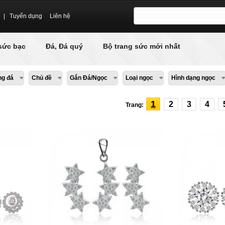
|
Tuyển dụng
Liên hệ
sức bạc
Đá, Đá quý
Bộ trang sức mới nhất
ng đá
Chủ đề
Gắn Đá/Ngọc
Loại ngọc
Hình dạng ngọc
1
2
3
4
Trang: