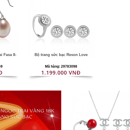
i Fasa 8-
Bộ trang sức bạc Reson Love
69
Mã hàng: 29783098
Đ
1.199.000 VNĐ