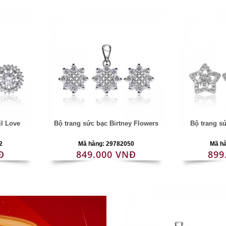
il Love
Bộ trang sức bạc Birtney Flowers
Bộ trang s
2
Mã hàng: 29782050
Mã h
Đ
849.000 VNĐ
899