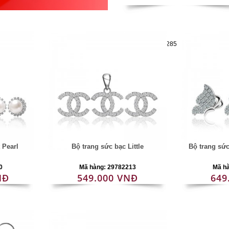
Mã hàng:29782285
 Pearl
Bộ trang sức bạc Little
Bộ trang sứ
0
Mã hàng: 29782213
Mã h
NĐ
549.000 VNĐ
649