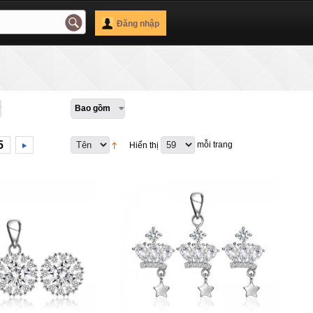
Đăng nhập
Bao gồm
5
mỗi trang
Hiển thị