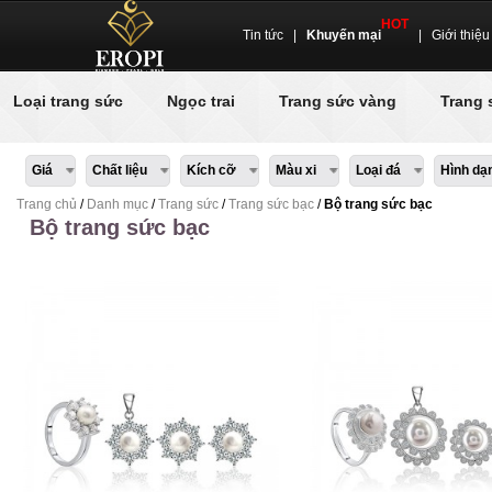
HOT
Tin tức
|
Khuyến mại
|
Giới thiệu
Loại trang sức
Ngọc trai
Trang sức vàng
Trang 
Giá
Chất liệu
Kích cỡ
Màu xi
Loại đá
Hình dạ
Trang chủ
/
Danh mục
/
Trang sức
/
Trang sức bạc
/
Bộ trang sức bạc
Bộ trang sức bạc