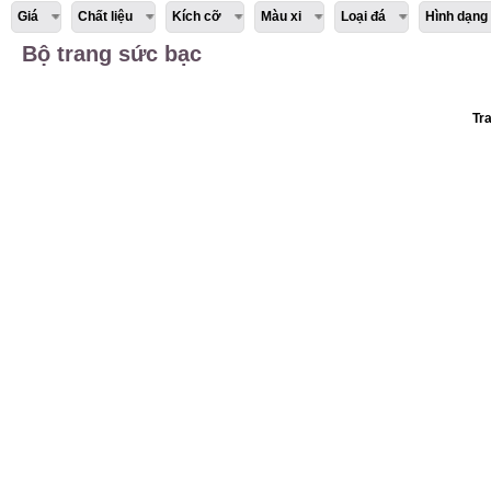
Giá
Chất liệu
Kích cỡ
Màu xi
Loại đá
Hình dạng
Bộ trang sức bạc
Tr