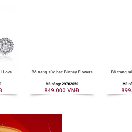
il Love
Bộ trang sức bạc Birtney Flowers
Bộ trang s
2
Mã hàng: 29782050
Mã h
Đ
849.000 VNĐ
899