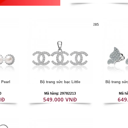
Mã hàng:29782285
 Pearl
Bộ trang sức bạc Little
Bộ trang sứ
0
Mã hàng: 29782213
Mã h
NĐ
549.000 VNĐ
649