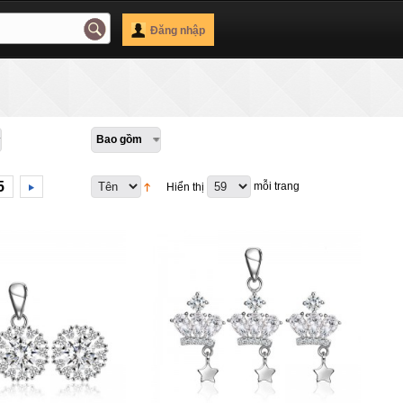
Đăng nhập
Bao gồm
5
mỗi trang
Hiển thị