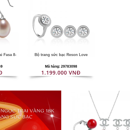
i Fasa 8-
Bộ trang sức bạc Reson Love
69
Mã hàng: 29783098
Đ
1.199.000 VNĐ