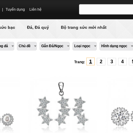
|
Tuyển dụng
Liên hệ
sức bạc
Đá, Đá quý
Bộ trang sức mới nhất
ng đá
Chủ đề
Gắn Đá/Ngọc
Loại ngọc
Hình dạng ngọc
1
2
3
4
Trang: