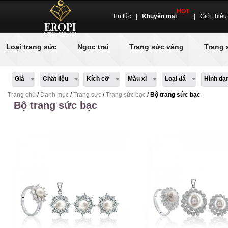
HOT
Tin tức
|
Khuyến mại
|
Giới thiệu
Loại trang sức
Ngọc trai
Trang sức vàng
Trang 
Giá
Chất liệu
Kích cỡ
Màu xi
Loại đá
Hình dạ
Trang chủ
/
Danh mục
/
Trang sức
/
Trang sức bạc
/
Bộ trang sức bạc
Bộ trang sức bạc