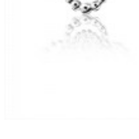
Mã hàng:29782046