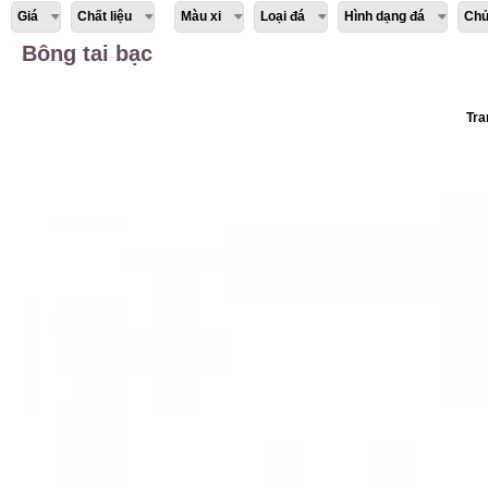
Giá
Chất liệu
Màu xi
Loại đá
Hình dạng đá
Chủ
Bông tai bạc
Tra