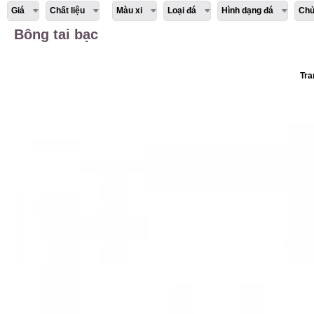
Giá
Chất liệu
Màu xi
Loại đá
Hình dạng đá
Chủ
Bông tai bạc
Tra