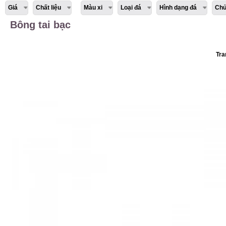
Giá
Chất liệu
Màu xi
Loại đá
Hình dạng đá
Chủ
Bông tai bạc
Tra