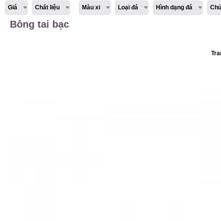
Giá
Chất liệu
Màu xi
Loại đá
Hình dạng đá
Chủ
Bông tai bạc
Tra