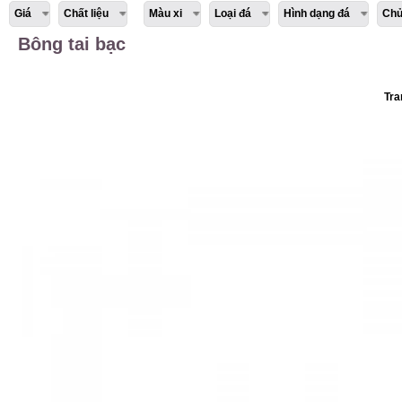
Giá
Chất liệu
Màu xi
Loại đá
Hình dạng đá
Chủ
Bông tai bạc
Tra