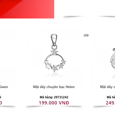
Mã hàng:29721169
 Gwen
Mặt dây chuyền bạc Helen
Mặt dây 
5
Mã hàng: 29731242
Mã h
Đ
199.000 VNĐ
249