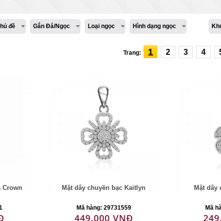
hủ đề
Gắn Đá/Ngọc
Loại ngọc
Hình dạng ngọc
Kh
1
2
3
4
Trang:
a Crown
Mặt dây chuyền bạc Kaitlyn
Mặt dây 
1
Mã hàng: 29731559
Mã h
Đ
449.000 VNĐ
249