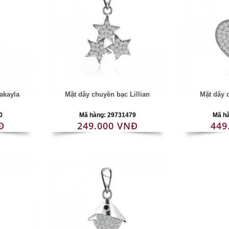
akayla
Mặt dây chuyền bạc Lillian
Mặt dây 
0
Mã hàng: 29731479
Mã h
Đ
249.000 VNĐ
449