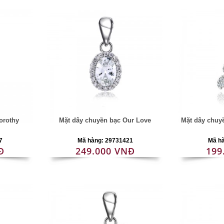
orothy
Mặt dây chuyền bạc Our Love
Mặt dây chuyề
7
Mã hàng: 29731421
Mã h
Đ
249.000 VNĐ
199