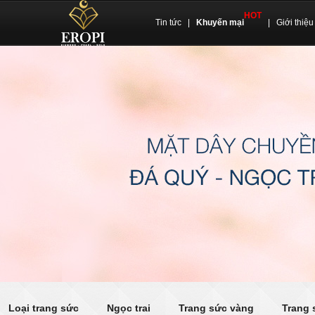
HOT
Tin tức
|
Khuyến mại
|
Giới thiệu
Loại trang sức
Ngọc trai
Trang sức vàng
Trang 