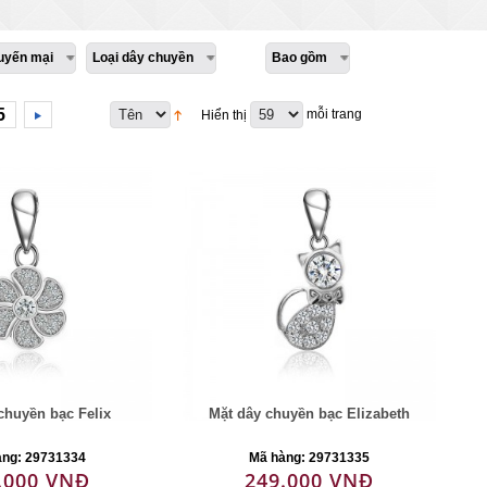
uyến mại
Loại dây chuyền
Bao gồm
5
mỗi trang
Hiển thị
chuyền bạc Felix
Mặt dây chuyền bạc Elizabeth
àng: 29731334
Mã hàng: 29731335
.000 VNĐ
249.000 VNĐ