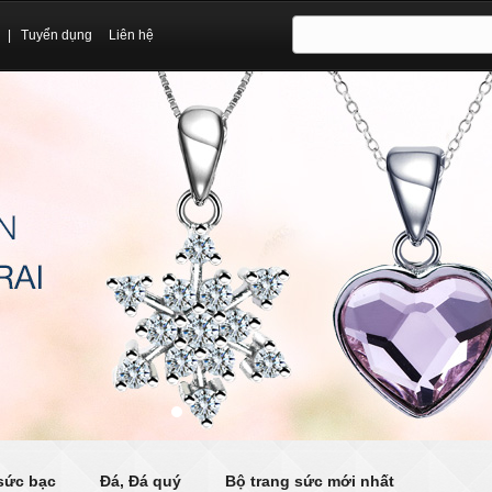
|
Tuyển dụng
Liên hệ
sức bạc
Đá, Đá quý
Bộ trang sức mới nhất