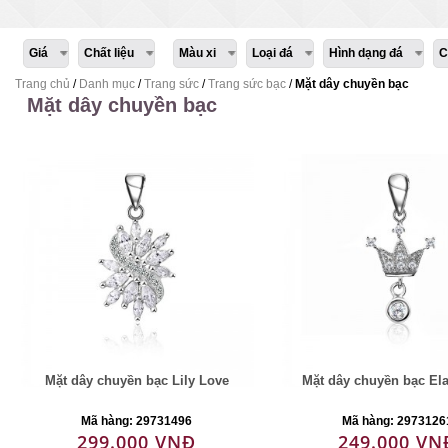
Giá
Chất liệu
Màu xi
Loại đá
Hình dạng đá
C
Trang chủ
/
Danh mục
/
Trang sức
/
Trang sức bạc
/
Mặt dây chuyền bạc
Mặt dây chuyền bạc
Mặt dây chuyền bạc Lily Love
Mặt dây chuyền bạc El
Mã hàng: 29731496
Mã hàng: 2973126
299.000 VNĐ
249.000 VN