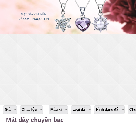
Giá
Chất liệu
Màu xi
Loại đá
Hình dạng đá
Chủ
Mặt dây chuyền bạc