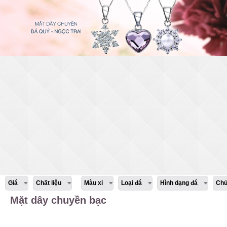
Giá
Chất liệu
Màu xi
Loại đá
Hình dạng đá
Chủ
Mặt dây chuyền bạc