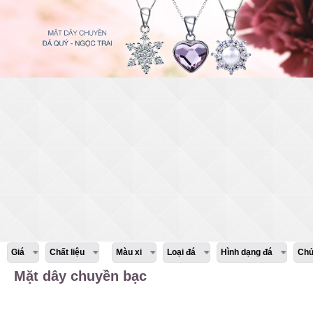
Giá
Chất liệu
Màu xi
Loại đá
Hình dạng đá
Chủ
Mặt dây chuyền bạc