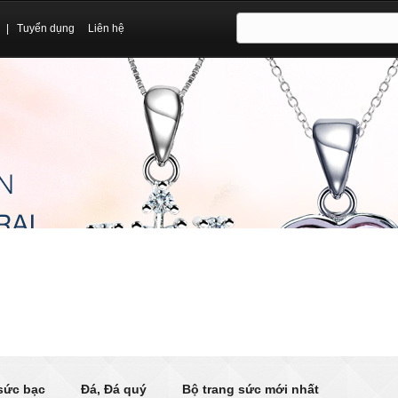
|
Tuyển dụng
Liên hệ
sức bạc
Đá, Đá quý
Bộ trang sức mới nhất