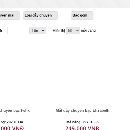
uyến mại
Loại dây chuyền
Bao gồm
5
mỗi trang
Hiển thị
chuyền bạc Felix
Mặt dây chuyền bạc Elizabeth
àng: 29731334
Mã hàng: 29731335
.000 VNĐ
249.000 VNĐ