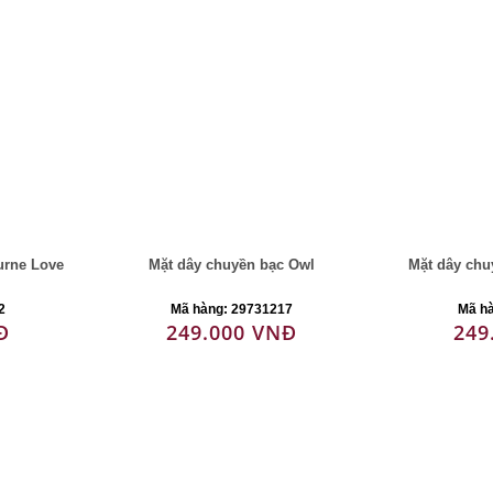
urne Love
Mặt dây chuyền bạc Owl
Mặt dây chu
2
Mã hàng: 29731217
Mã h
Đ
249.000 VNĐ
249