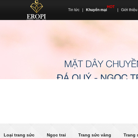
HOT
Tin tức
|
Khuyến mại
|
Giới thiệu
Loại trang sức
Ngọc trai
Trang sức vàng
Trang 