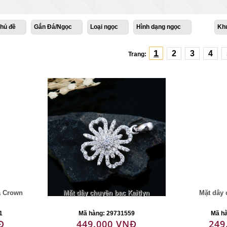
hủ đề
Gắn Đá/Ngọc
Loại ngọc
Hình dạng ngọc
Kh
1
2
3
4
Trang:
a Crown
Mặt dây chuyền bạc Kaitlyn
Mặt dây 
1
Mã hàng: 29731559
Mã h
Đ
449.000 VNĐ
249