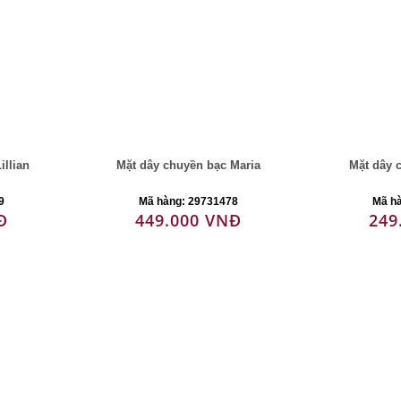
illian
Mặt dây chuyền bạc Maria
Mặt dây 
9
Mã hàng: 29731478
Mã h
Đ
449.000 VNĐ
249