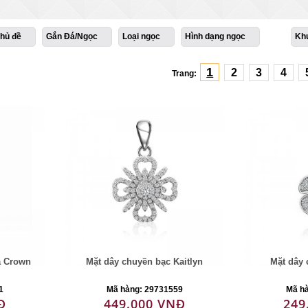
hủ đề
Gắn Đá/Ngọc
Loại ngọc
Hình dạng ngọc
Kh
1
2
3
4
Trang:
a Crown
Mặt dây chuyền bạc Kaitlyn
Mặt dây 
1
Mã hàng: 29731559
Mã h
Đ
449.000 VNĐ
249