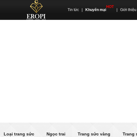
HOT
Tin tức
|
Khuyến mại
|
Giới thiệu
Loại trang sức
Ngọc trai
Trang sức vàng
Trang 