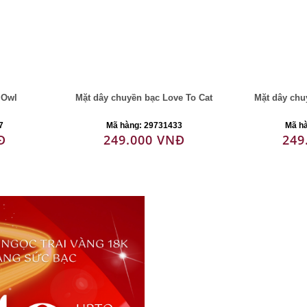
 Owl
Mặt dây chuyền bạc Love To Cat
Mặt dây chu
7
Mã hàng: 29731433
Mã h
Đ
249.000 VNĐ
249