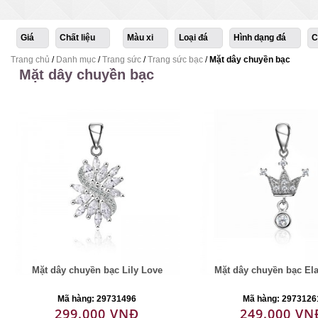
Giá
Chất liệu
Màu xi
Loại đá
Hình dạng đá
C
Trang chủ
/
Danh mục
/
Trang sức
/
Trang sức bạc
/
Mặt dây chuyền bạc
Mặt dây chuyền bạc
Mặt dây chuyền bạc Lily Love
Mặt dây chuyền bạc El
Mã hàng: 29731496
Mã hàng: 2973126
299.000 VNĐ
249.000 VN