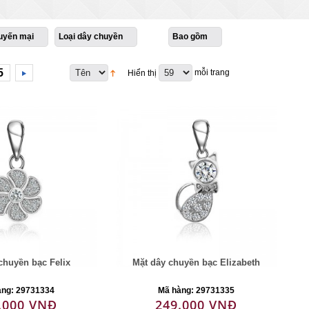
uyến mại
Loại dây chuyền
Bao gồm
5
mỗi trang
Hiển thị
chuyền bạc Felix
Mặt dây chuyền bạc Elizabeth
àng: 29731334
Mã hàng: 29731335
.000 VNĐ
249.000 VNĐ