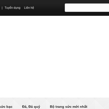
|
Tuyển dụng
Liên hệ
sức bạc
Đá, Đá quý
Bộ trang sức mới nhất