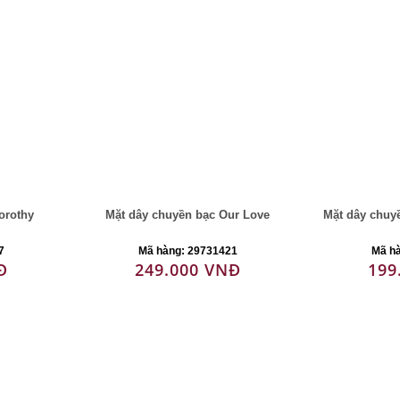
orothy
Mặt dây chuyền bạc Our Love
Mặt dây chuyề
7
Mã hàng: 29731421
Mã h
Đ
249.000 VNĐ
199