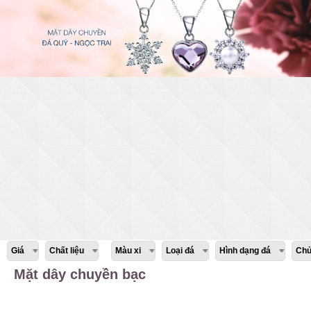
Giá
Chất liệu
Màu xi
Loại đá
Hình dạng đá
Chủ
Mặt dây chuyền bạc