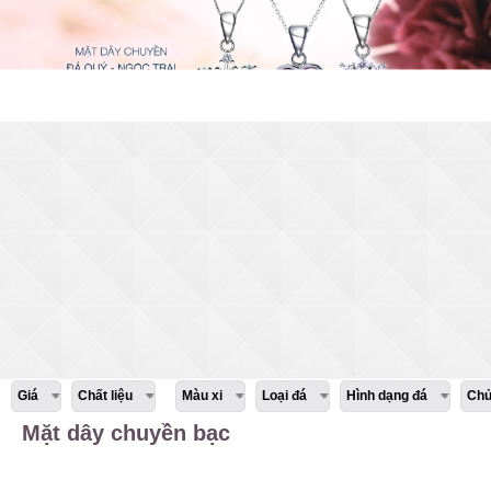
Giá
Chất liệu
Màu xi
Loại đá
Hình dạng đá
Chủ
Mặt dây chuyền bạc