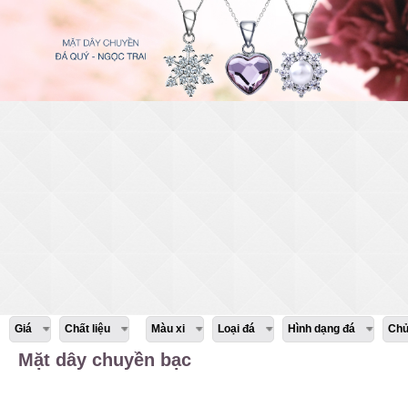
Giá
Chất liệu
Màu xi
Loại đá
Hình dạng đá
Chủ
Mặt dây chuyền bạc