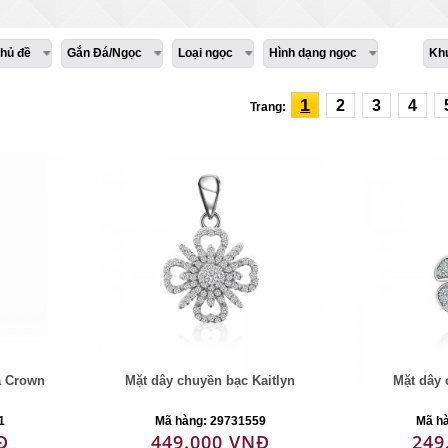
hủ đề
Gắn Đá/Ngọc
Loại ngọc
Hình dạng ngọc
Kh
1
2
3
4
Trang:
a Crown
Mặt dây chuyền bạc Kaitlyn
Mặt dây 
1
Mã hàng: 29731559
Mã h
Đ
449.000 VNĐ
249