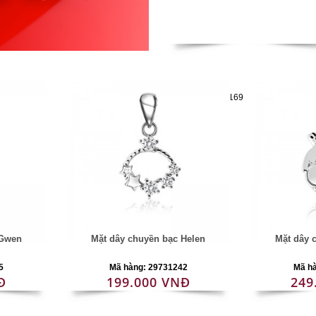
Mã hàng:29721169
 Gwen
Mặt dây chuyền bạc Helen
Mặt dây 
5
Mã hàng: 29731242
Mã h
Đ
199.000 VNĐ
249