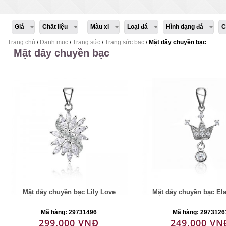
Giá
Chất liệu
Màu xi
Loại đá
Hình dạng đá
C
Trang chủ
/
Danh mục
/
Trang sức
/
Trang sức bạc
/
Mặt dây chuyền bạc
Mặt dây chuyền bạc
Mặt dây chuyền bạc Lily Love
Mặt dây chuyền bạc El
Mã hàng: 29731496
Mã hàng: 2973126
299.000 VNĐ
249.000 VN