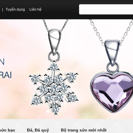
|
Tuyển dụng
Liên hệ
sức bạc
Đá, Đá quý
Bộ trang sức mới nhất