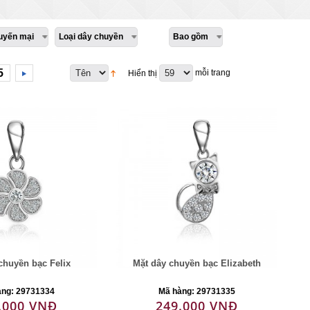
uyến mại
Loại dây chuyền
Bao gồm
5
mỗi trang
Hiển thị
chuyền bạc Felix
Mặt dây chuyền bạc Elizabeth
àng: 29731334
Mã hàng: 29731335
.000 VNĐ
249.000 VNĐ