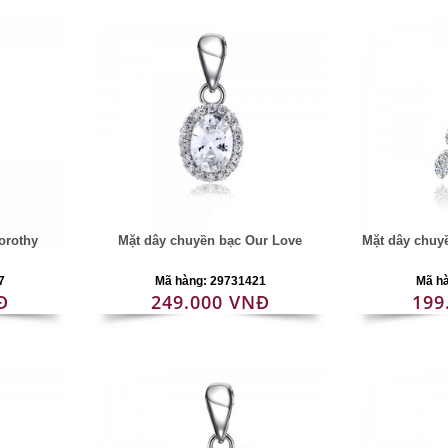
orothy
Mặt dây chuyền bạc Our Love
Mặt dây chuyề
7
Mã hàng: 29731421
Mã h
Đ
249.000 VNĐ
199