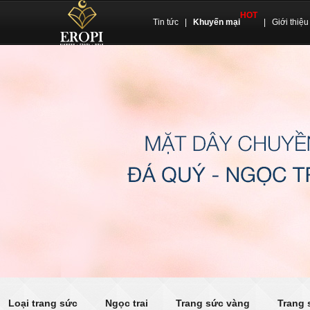
HOT
Tin tức
|
Khuyến mại
|
Giới thiệu
Loại trang sức
Ngọc trai
Trang sức vàng
Trang 