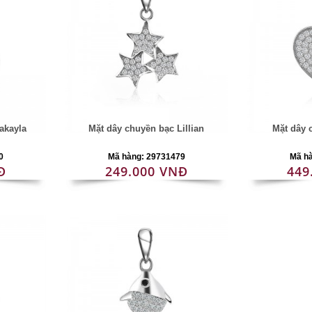
akayla
Mặt dây chuyền bạc Lillian
Mặt dây 
0
Mã hàng: 29731479
Mã h
Đ
249.000 VNĐ
449