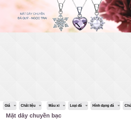
Giá
Chất liệu
Màu xi
Loại đá
Hình dạng đá
Chủ
Mặt dây chuyền bạc