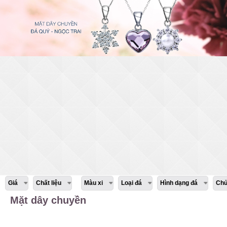
Giá
Chất liệu
Màu xi
Loại đá
Hình dạng đá
Chủ
Mặt dây chuyền