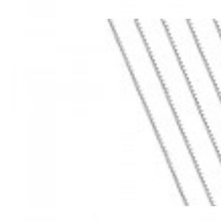
Mã hàng:69283022