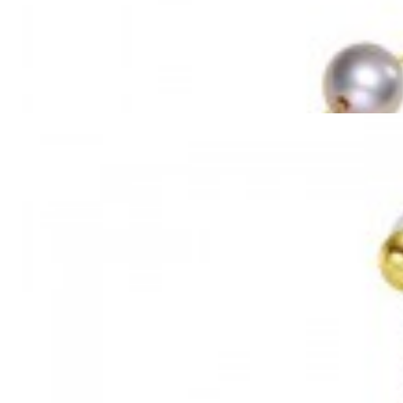
Mã hàng:69851039