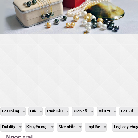
Loại hàng
Giá
Chất liệu
Kích cỡ
Màu xi
Loại đá
Dài dây
Khuyến mại
Size nhẫn
Loại lắc
Loại dây chu
Ngọc trai