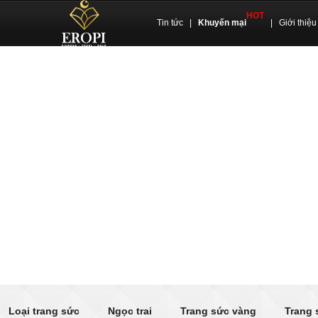
HOT
Tin tức
|
Khuyến mại
|
Giới thiệu
Loại trang sức
Ngọc trai
Trang sức vàng
Trang 