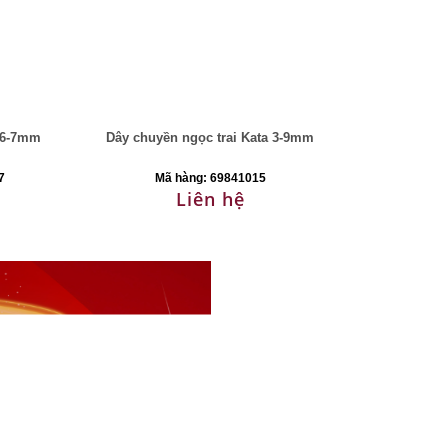
s 6-7mm
Dây chuyền ngọc trai Kata 3-9mm
7
Mã hàng: 69841015
Liên hệ