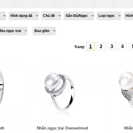
Hình dạng đá
Chủ đề
Gắn Đá/Ngọc
Loại ngọc
Hìn
Màu ngọc trai
Bao gồm
1
2
3
4
Trang:
uth
Nhẫn ngọc trai Overwelmed
Nhẫn