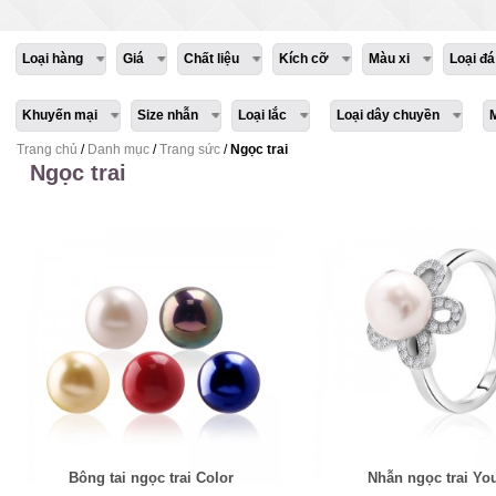
Loại hàng
Giá
Chất liệu
Kích cỡ
Màu xi
Loại đá
Khuyến mại
Size nhẫn
Loại lắc
Loại dây chuyền
Trang chủ
/
Danh mục
/
Trang sức
/
Ngọc trai
Ngọc trai
Bông tai ngọc trai Color
Nhẫn ngọc trai Yo