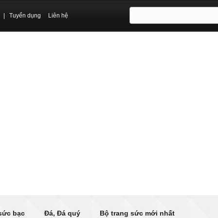
|
Tuyển dụng
Liên hệ
sức bạc
Đá, Đá quý
Bộ trang sức mới nhất