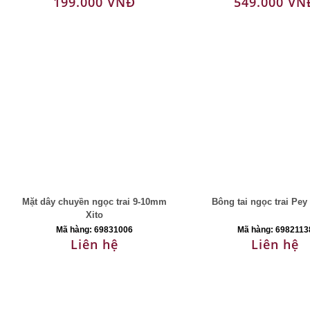
199.000 VNĐ
549.000 VN
Mặt dây chuyền ngọc trai 9-10mm
Bông tai ngọc trai Pe
Xito
Mã hàng: 69831006
Mã hàng: 6982113
Liên hệ
Liên hệ