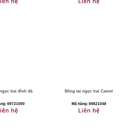
iên hệ
Liên hệ
ngọc trai đính đá
Bông tai ngọc trai Camel
àng: 69721000
Mã hàng: 69821048
iên hệ
Liên hệ