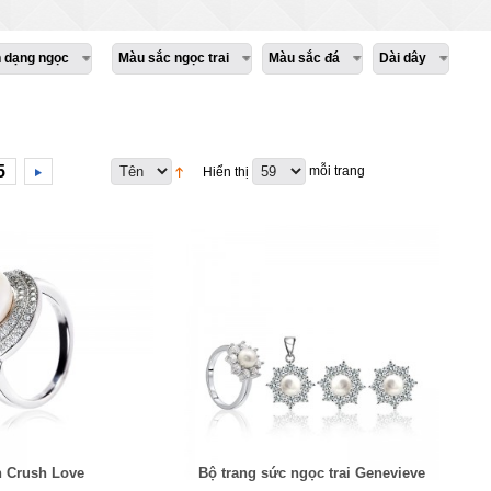
h dạng ngọc
Màu sắc ngọc trai
Màu sắc đá
Dài dây
5
mỗi trang
Hiển thị
 Crush Love
Bộ trang sức ngọc trai Genevieve