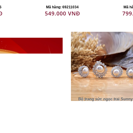
6
Mã hàng: 69211034
Mã h
Đ
549.000 VNĐ
799
Bộ trang sức ngọc trai Sunny