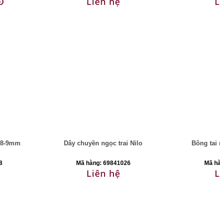
Đ
Liên hệ
L
y 8-9mm
Dây chuyền ngọc trai Nilo
Bông tai 
8
Mã hàng: 69841026
Mã h
Liên hệ
L