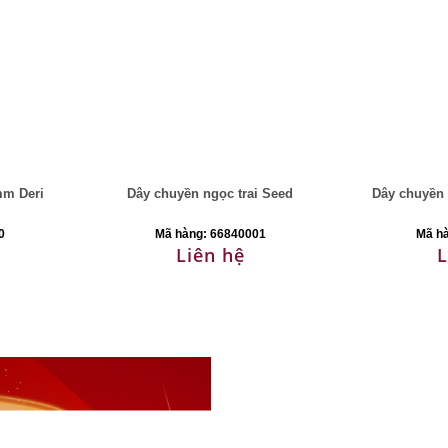
mm Deri
Dây chuyền ngọc trai Seed
Dây chuyền 
0
Mã hàng: 66840001
Mã h
Liên hệ
L