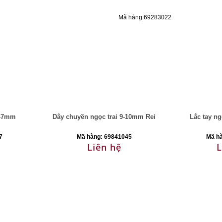
Mã hàng:69283022
6-7mm
Dây chuyền ngọc trai 9-10mm Rei
Lắc tay ng
7
Mã hàng: 69841045
Mã h
Liên hệ
L