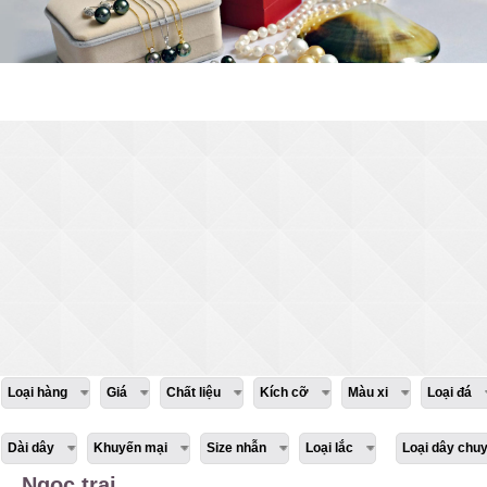
Loại hàng
Giá
Chất liệu
Kích cỡ
Màu xi
Loại đá
Dài dây
Khuyến mại
Size nhẫn
Loại lắc
Loại dây chu
Ngọc trai