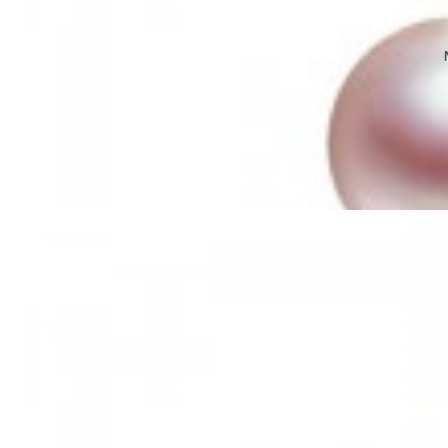
Mã hàng:69911020