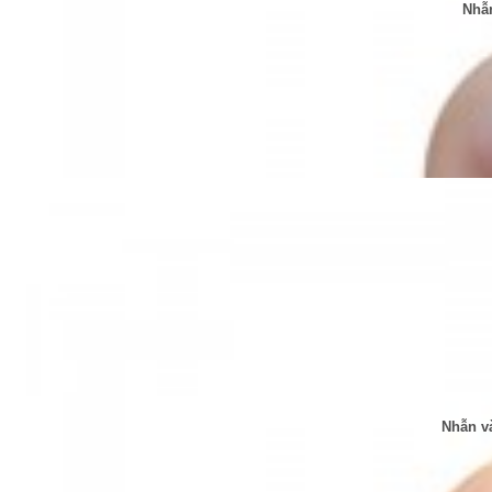
Nhẫn
Nhẫn v