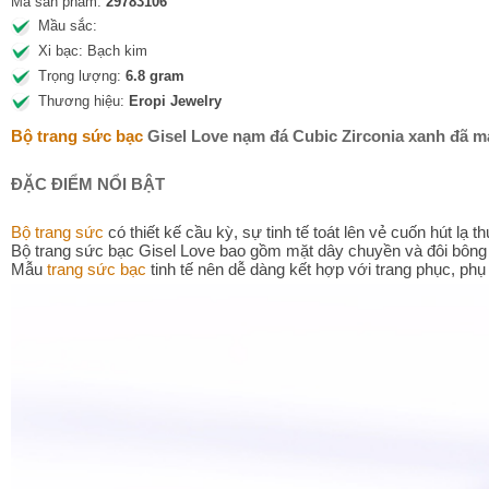
Mã sản phẩm:
29783106
Mầu sắc:
Xi bạc: Bạch kim
Trọng lượng:
6.8 gram
Thương hiệu:
Eropi Jewelry
Bộ trang sức bạc
Gisel Love nạm đá Cubic Zirconia xanh đã ma
ĐẶC ĐIỂM NỔI BẬT
Bộ trang sức
có thiết kế cầu kỳ, sự tinh tế toát lên vẻ cuốn hút lạ
Bộ trang sức bạc Gisel Love bao gồm mặt dây chuyền và đôi bông 
Mẫu
trang sức bạc
tinh tế nên dễ dàng kết hợp với trang phục, phụ