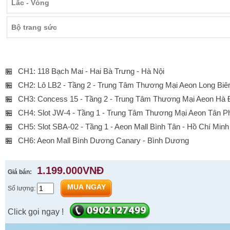
Lắc - Vòng
Bộ trang sức
🏪
CH1: 118 Bạch Mai - Hai Bà Trưng - Hà Nội
🏪
CH2: Lô LB2 - Tầng 2 - Trung Tâm Thương Mại Aeon Long Biên
🏪
CH3: Concess 15 - Tầng 2 - Trung Tâm Thương Mại Aeon Hà
🏪
CH4: Slot JW-4 - Tầng 1 - Trung Tâm Thương Mại Aeon Tân P
🏪
CH5: Slot SBA-02 - Tầng 1 - Aeon Mall Bình Tân - Hồ Chí Minh
🏪
CH6: Aeon Mall Bình Dương Canary - Bình Dương
1.199.000VNĐ
Giá bán:
MUA NGAY
Số lượng:
Click gọi ngay !