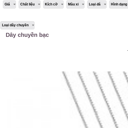
Giá
Chất liệu
Kích cỡ
Màu xi
Loại đá
Hình dạng
Loại dây chuyền
Dây chuyền bạc