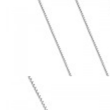
Mã hàng:69241001