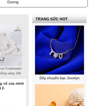
Dương
TRANG SỨC HOT
water
Dây chuyền ngọc trai
chuỗi ngọc trai Freshwater 18k,
 18k
Freshwater tròn 6-7mm vàng
ngọc trai tròn 3-4mm Elegance
Dây chuyền bạc Jocelyn
18k Empire
ng cổ của mình
 ý.