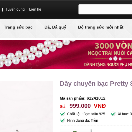
|
Tuyển dụng
Liên hệ
Trang sức bạc
Đá, Đá quý
Bộ trang sức mới nhất
Dây chuyền bạc Pretty
61241012
Mã sản phẩm:
999.000
VNĐ
Giá:
Chất liệu: Bạc Italia 925
Xi bạc: 
Hình dạng đá:
Tròn