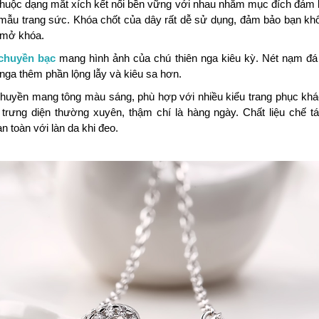
huộc dạng mắt xích kết nối bền vững với nhau nhằm mục đích đảm b
mẫu trang sức. Khóa chốt của dây rất dễ sử dụng, đảm bảo bạn kh
 mở khóa.
chuyền bạc
mang hình ảnh của chú thiên nga kiêu kỳ. Nét nạm đá 
 nga thêm phần lộng lẫy và kiêu sa hơn.
chuyền mang tông màu sáng, phù hợp với nhiều kiểu trang phục kh
 trưng diện thường xuyên, thậm chí là hàng ngày. Chất liệu chế t
an toàn với làn da khi đeo.