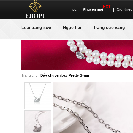
HOT
Tin tức
|
Khuyến mại
|
Giới thiệu
Loại trang sức
Ngọc trai
Trang sức vàng
Trang chủ
/
Dây chuyền bạc Pretty Swan