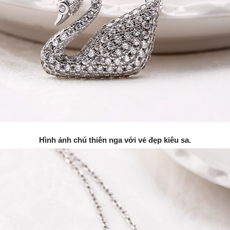
Hình ảnh chú thiên nga với vẻ đẹp kiêu sa.