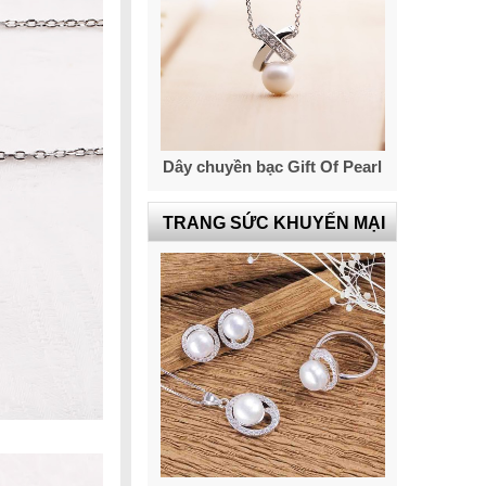
Dây chuyền bạc Gift Of Pearl
TRANG SỨC KHUYẾN MẠI