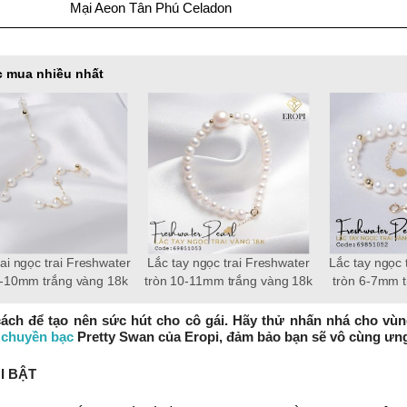
Mại Aeon Tân Phú Celadon
 mua nhiều nhất
ai Freshwater
Lắc tay ngọc trai Freshwater
Lắc tay ngọc trai Fresh
ắng vàng 18k
tròn 10-11mm trắng vàng 18k
tròn 6-7mm trắng vàng
e
Fortune
Timeless
cách để tạo nên sức hút cho cô gái. Hãy thử nhấn nhá cho vù
 chuyền bạc
Pretty Swan của Eropi, đảm bảo bạn sẽ vô cùng ưng
I BẬT