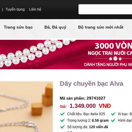
|
Tuyển dụng
Liên hệ
Trang sức bạc
Đá, Đá quý
Bộ trang sức mới nhất
Dây chuyền bạc Alva
29741027
Mã sản phẩm:
1.349.000
VNĐ
Giá:
Chất liệu: Bạc Italia 925
Xi bạc: 
Trọng lượng 2:
6.56 gram
Hình dạ
Số lượng đá:
120 viên đá