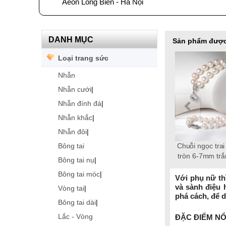
Aeon Long Biên - Hà Nội
DANH MỤC
Sản phẩm được
Loại trang sức
Nhẫn
Nhẫn cưới
|
Nhẫn đính đá
|
Nhẫn khắc
|
Nhẫn đôi
|
Bông tai
Lắc tay ngọc trai tròn 10-12mm
Chuỗi ngọc trai Freshwater
Chuỗi ngọc trai Freshwater
Chuỗi ngọc trai Freshwater
Chuỗi ngọc trai Freshwater
Chuỗi ngọc trai Freshwater
Bông tai ngọc tr
tròn 9-10 mm trắng chốt bạc
tròn 5-6mm trắng chốt bạc
tròn 6-7mm trắng chốt bạc
tròn 6-7mm trắng chốt bạc
tròn 8-9mm hồng chốt bạc
trắng
tròn 9-10mm tr
Bông tai nụ
|
S925 xi bạch kim gắn đá CZ
S925 xi bạch kim gắn đá CZ
S925 xi bạch kim gắn đá CZ
S925 xi bạch kim gắn đá CZ
S925
Grac
Bông tai móc
|
trắng 3 tầng
trắng 2 tầng
trắng
trắng
Với phụ nữ th
và sành điệu
Vòng tai
|
phá cách, để d
Bông tai dài
|
Lắc - Vòng
ĐẶC ĐIỂM NỔ