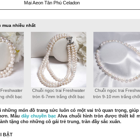
Mại Aeon Tân Phú Celadon
 mua nhiều nhất
ai Freshwater
Lắc tay ngọc trai Freshwater
Lắc tay ngọc trai Fresh
ắng vàng 18k
tròn 10-11mm trắng vàng 18k
tròn 6-7mm trắng vàng
e
Fortune
Timeless
ì những món đồ trang sức luôn có một vai trò quan trọng, giúp 
 hơn. Mẫu
dây chuyền bạc
Alva chuỗi hình tròn được thiết kế mớ
ành tặng cho những cô gái trẻ trung, tràn đầy sắc xuân.
I BẬT