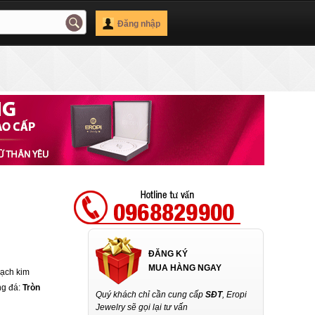
Đăng nhập
ĐĂNG KÝ
MUA HÀNG NGAY
Bạch kim
ng đá:
Tròn
Quý khách chỉ cần cung cấp
SĐT
, Eropi
Jewelry sẽ gọi lại tư vấn