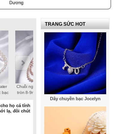
Dương
TRANG SỨC HOT
water
Dây chuyền ngọc trai
chuỗi ngọc trai Freshwater 18k,
 18k
Freshwater tròn 6-7mm vàng
ngọc trai tròn 3-4mm Elegance
Dây chuyền bạc Jocelyn
18k Empire
cho họ cá tính
i lạ, đôi chút