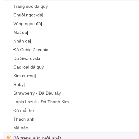
Trang sức đá quý
Chuỗi ngọc-đá
|
Vòng ngọc-đá
|
Mặt đá
|
Nhẫn đá
|
Đá Cubic Zirconia
Đá Swarovski
Các loại đá quý
Kim cương
|
Ruby
|
Strawberry - Đá Dâu tây
Lapis Lazuli - Đá Thanh Kim
Đá mắt hổ
Thạch anh
Mã não
Bộ trang sức mới nhất