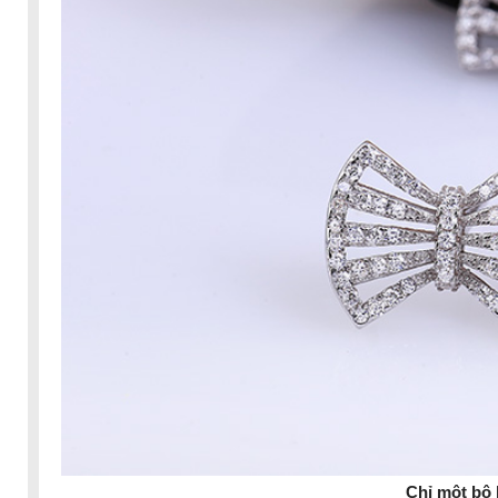
Chỉ một bộ 