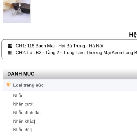
Hệ
🏪
CH1: 118 Bạch Mai - Hai Bà Trưng - Hà Nội
🏪
CH2: Lô LB2 - Tầng 2 - Trung Tâm Thương Mại Aeon Long B
DANH MỤC
Loại trang sức
Nhẫn
Nhẫn cưới
|
Nhẫn đính đá
|
Nhẫn khắc
|
Nhẫn đôi
|