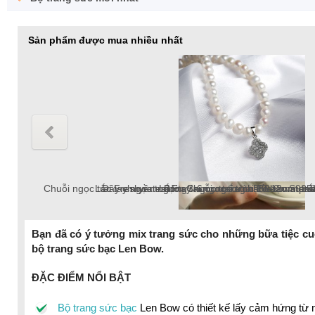
Sản phẩm được mua nhiều nhất
Chuỗi ngọc trai Freshwater tròn 5-6mm trắng chốt bạc S925 
Lắc tay ngọc trai Freshwater tròn 6-7mm trắng v
Chuỗi ngọc trai Freshwater tròn 6-7mm trắng chố
Dây chuyền ngọc trai Freshwater tròn 6-7mm v
Lắc tay ngọc trai tròn 10-12mm tr
Bông tai ngọc trai thật 8-9mm pat
Chuỗi ngọc trai Fre
Bạn đã có ý tưởng mix trang sức cho những bữa tiệc cuố
bộ trang sức bạc Len Bow.
chuỗi ngọc trai Freshwater 18k, ngọc trai tròn
ĐẶC ĐIỂM NỔI BẬT
Bộ trang sức bạc
Len Bow có thiết kế lấy cảm hứng từ n