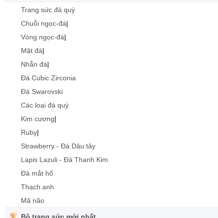
Trang sức đá quý
Chuỗi ngọc-đá
|
Vòng ngọc-đá
|
Mặt đá
|
Nhẫn đá
|
Đá Cubic Zirconia
Đá Swarovski
Các loại đá quý
Kim cương
|
Ruby
|
Strawberry - Đá Dâu tây
Lapis Lazuli - Đá Thanh Kim
Đá mắt hổ
Thạch anh
Mã não
Bộ trang sức mới nhất