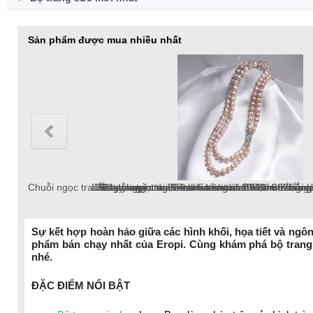
Sản phẩm được mua nhiều nhất
Chuỗi ngọc trai Freshwater tròn 5-6mm trắng chốt bạc S925 
Lắc tay ngọc trai Freshwater tròn 6-7mm trắng v
Dây chuyền ngọc trai Freshwater tròn 6-7mm v
Lắc tay ngọc trai tròn 10-12mm tr
Bông tai ngọc trai thật 8-9mm pat
Chuỗi ngọc trai Freshwater 
Sự kết hợp hoàn hảo giữa các hình khối, họa tiết và ngô
phẩm bán chạy nhất của Eropi. Cùng khám phá bộ trang
chuỗi ngọc trai Freshwater 18k, ngọc trai tròn
nhé.
ĐẶC ĐIỂM NỔI BẬT