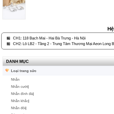
Hệ
🏪
CH1: 118 Bạch Mai - Hai Bà Trưng - Hà Nội
🏪
CH2: Lô LB2 - Tầng 2 - Trung Tâm Thương Mại Aeon Long B
DANH MỤC
Loại trang sức
Nhẫn
Nhẫn cưới
|
Nhẫn đính đá
|
Nhẫn khắc
|
Nhẫn đôi
|