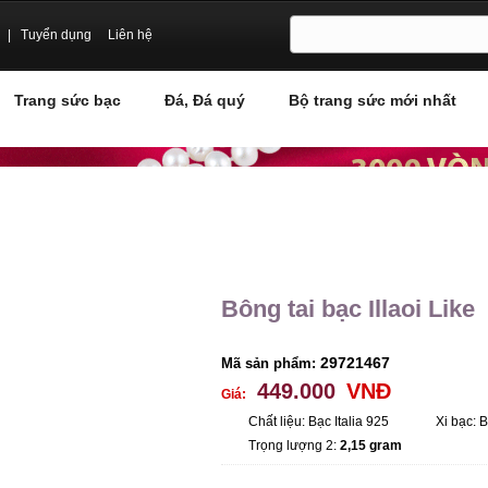
|
Tuyển dụng
Liên hệ
Trang sức bạc
Đá, Đá quý
Bộ trang sức mới nhất
Bông tai bạc Illaoi Like
29721467
Mã sản phẩm:
449.000
VNĐ
Giá:
Chất liệu: Bạc Italia 925
Xi bạc: 
Trọng lượng 2:
2,15 gram