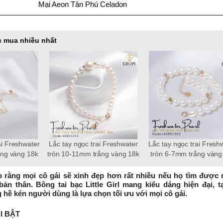
Mại Aeon Tân Phú Celadon
 mua nhiều nhất
 Freshwater 18k,
Bông tai ngọc trai thật 8-9mm
Lắc tay ngọc trai tròn
 3-4mm Elegance
patty
trắng
rằng mọi cô gái sẽ xinh đẹp hơn rất nhiều nếu họ tìm được
ản thân. Bông tai bạc Little Girl mang kiểu dáng hiện đại, 
 hề kén người dùng là lựa chọn tối ưu với mọi cô gái.
I BẬT