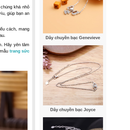
, chúng khá nhỏ
íu, giúp bạn an
kiểu cách, mang
au.
Dây chuyền bạc Genevieve
im. Hãy yên tâm
o mẫu
trang sức
Dây chuyền bạc Joyce