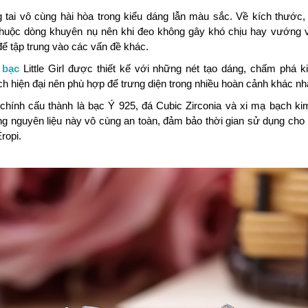
 tai vô cùng hài hòa trong kiểu dáng lẫn màu sắc. Về kích thước
thuộc dòng khuyên nụ nên khi đeo không gây khó chịu hay vướng v
ể tập trung vào các vấn đề khác.
 bạc
Little Girl được thiết kế với những nét tạo dáng, chấm phá 
h hiện đại nên phù hợp để trưng diện trong nhiều hoàn cảnh khác nh
 chính cấu thành là bạc Ý 925, đá Cubic Zirconia và xi mạ bạch k
g nguyên liệu này vô cùng an toàn, đảm bảo thời gian sử dụng ch
ropi.