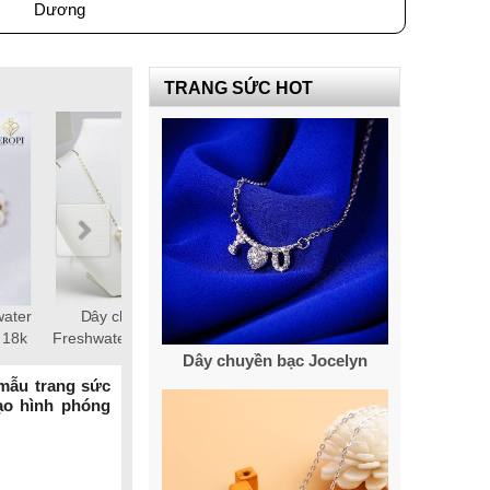
Dương
TRANG SỨC HOT
 10-12mm
Chuỗi ngọc trai Freshwater
Chuỗi ngọc trai Freshwater
tròn 5-6mm trắng chốt bạc
tròn 6-7mm trắng chốt bạc
Dây chuyền bạc Jocelyn
S925 xi bạch kim gắn đá CZ
S925 xi bạch kim gắn đá CZ
trắng
trắng
 mẫu trang sức
tạo hình phóng