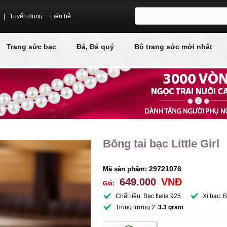
|
Tuyển dụng
Liên hệ
Trang sức bạc
Đá, Đá quý
Bộ trang sức mới nhất
Bông tai bạc Little Girl
29721076
Mã sản phẩm:
649.000
VNĐ
Giá:
Chất liệu: Bạc Italia 925
Xi bạc: 
Trọng lượng 2:
3.3 gram