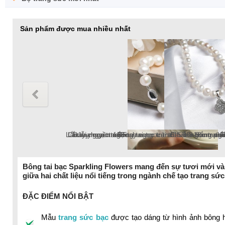
Sản phẩm được mua nhiều nhất
Chuỗi ngọc trai Freshwater tròn 5-6mm trắng chốt bạc S925 
Lắc tay ngọc trai Freshwater tròn 6-7mm trắng v
Dây chuyền ngọc trai Freshwater tròn 6-7mm v
Lắc tay ngọc trai tròn 10-12mm tr
Bông tai ngọc trai thật 8-9mm pat
Chuỗi ngọc trai Freshwater 
Bông tai bạc Sparkling Flowers mang đến sự tươi mới và
giữa hai chất liệu nổi tiếng trong ngành chế tạo trang sức 
chuỗi ngọc trai Freshwater 18k, ngọc trai tròn
ĐẶC ĐIỂM NỔI BẬT
Mẫu
trang sức bạc
được tạo dáng từ hình ảnh bông 