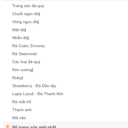
Trang sức đá quý
Chuỗi ngọc-đá
|
Vòng ngọc-đá
|
Mặt đá
|
Nhẫn đá
|
Đá Cubic Zirconia
Đá Swarovski
Các loại đá quý
Kim cương
|
Ruby
|
Strawberry - Đá Dâu tây
Lapis Lazuli - Đá Thanh Kim
Đá mắt hổ
Thạch anh
Mã não
Bộ trang sức mới nhất