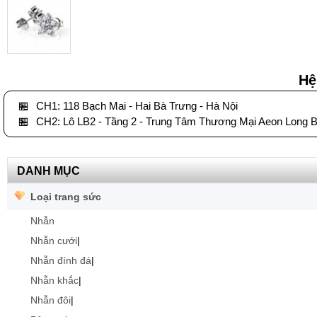
Hệ
🏪
CH1: 118 Bạch Mai - Hai Bà Trưng - Hà Nội
🏪
CH2: Lô LB2 - Tầng 2 - Trung Tâm Thương Mại Aeon Long B
DANH MỤC
Loại trang sức
Nhẫn
Nhẫn cưới
|
Nhẫn đính đá
|
Nhẫn khắc
|
Nhẫn đôi
|