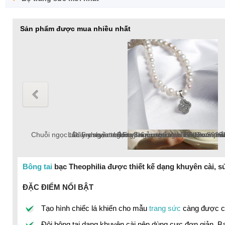
Sản phẩm được mua nhiều nhất
Chuỗi ngọc trai Freshwater tròn 5-6mm trắng chốt bạc S925 
Lắc tay ngọc trai Freshwater tròn 6-7mm trắng v
Dây chuyền ngọc trai Freshwater tròn 6-7mm v
Lắc tay ngọc trai tròn 10-12mm tr
Bông tai ngọc trai thật 8-9mm pat
Chuỗi ngọc trai Freshwater 
Bông tai
bạc Theophilia được thiết kế dạng khuyên cài, sử
chuỗi ngọc trai Freshwater 18k, ngọc trai tròn
ĐẶC ĐIỂM NỔI BẬT
Tạo hình chiếc lá khiến cho mẫu
trang sức
càng được ch
Đôi bông tai dạng khuyên cài nên dùng cực đơn giản. B