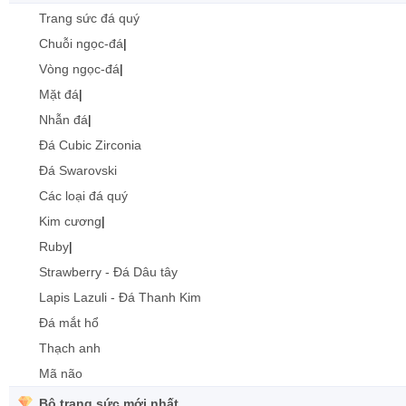
Trang sức đá quý
Chuỗi ngọc-đá
|
Vòng ngọc-đá
|
Mặt đá
|
Nhẫn đá
|
Đá Cubic Zirconia
Đá Swarovski
Các loại đá quý
Kim cương
|
Ruby
|
Strawberry - Đá Dâu tây
Lapis Lazuli - Đá Thanh Kim
Đá mắt hổ
Thạch anh
Mã não
Bộ trang sức mới nhất