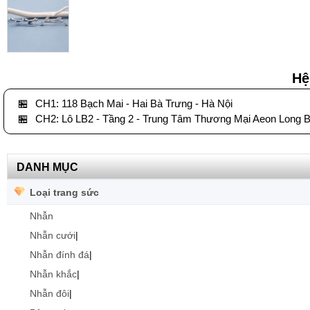
Hệ
🏪
CH1: 118 Bạch Mai - Hai Bà Trưng - Hà Nội
🏪
CH2: Lô LB2 - Tầng 2 - Trung Tâm Thương Mại Aeon Long B
DANH MỤC
Loại trang sức
Nhẫn
Nhẫn cưới
|
Nhẫn đính đá
|
Nhẫn khắc
|
Nhẫn đôi
|