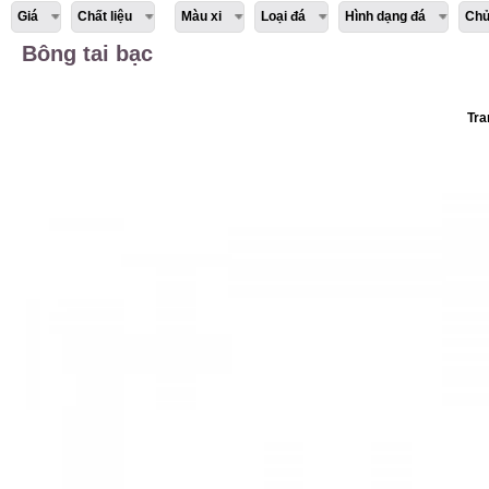
Giá
Chất liệu
Màu xi
Loại đá
Hình dạng đá
Chủ
Bông tai bạc
Tra