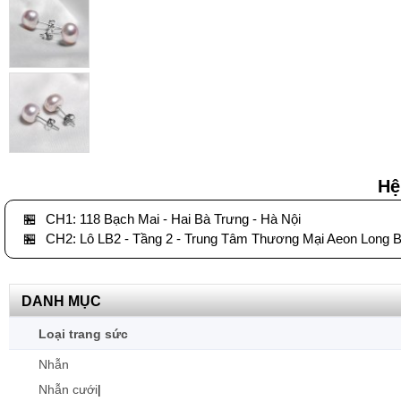
Hệ
🏪
CH1: 118 Bạch Mai - Hai Bà Trưng - Hà Nội
🏪
CH2: Lô LB2 - Tầng 2 - Trung Tâm Thương Mại Aeon Long B
DANH MỤC
Loại trang sức
Nhẫn
Nhẫn cưới
|