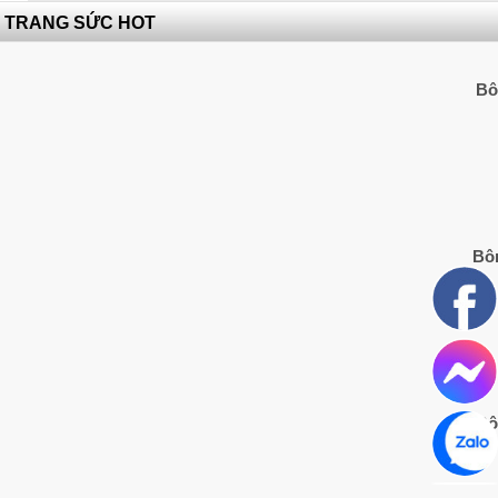
TRANG SỨC HOT
Bô
Bôn
Bô